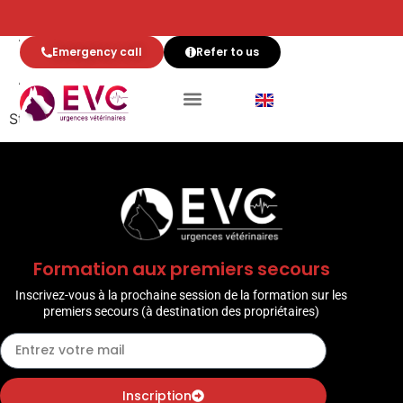
Archives:
Draw
Emergency call
Refer to us
Attention
Stores da_images in the database
Formation aux premiers secours
Inscrivez-vous à la prochaine session de la formation sur les
premiers secours (à destination des propriétaires)
Inscription