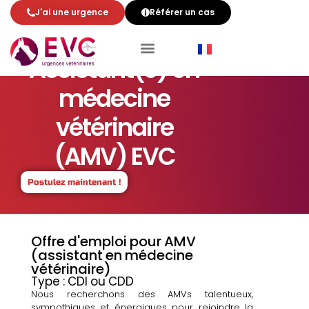
J'ai une urgence
Référer un cas
Assistant(e) en
médecine
vétérinaire
(AMV) EVC
Postulez maintenant !
Offre d'emploi pour AMV
(assistant en médecine
vétérinaire)
Type : CDI ou CDD
Nous recherchons des AMVs talentueux,
sympathiques et énergiques pour rejoindre la