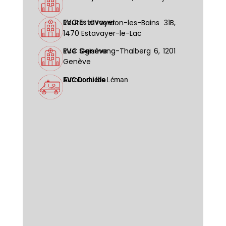
EVC Estavayer
Route d’Yverdon-les-Bains 31B,
1470 Estavayer-le-Lac
EVC Genève
Rue Sigismong-Thalberg 6, 1201
Genève
EVC Domicile
Autour du lac Léman