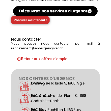
fériés), en étroite collaboration avec leurs vétérinaires traitants.
Découvrez nos services d'urgence
Postulez maintenant !
Nous contacter
Vous pouvez nous contacter par mail à
recrutement@emergencyvet.ch
.
Retour aux offres d'emploi
NOS CENTRES D'URGENCE
EVC Aigle
Chemin de la Biole 5, 1860 Aigle
EVC Châtel
Route de Pra de Plan 18, 1618
Châtel-St-Denis
EVC Etoy
Route de Buchillon 1, 1163 Etoy