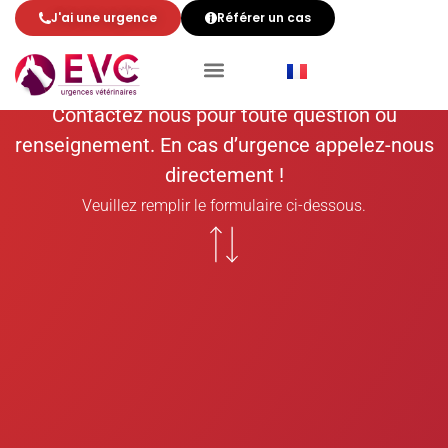
des urgences
J'ai une urgence
Référer un cas
vétérinaires
EVC
Contactez nous pour toute question ou
renseignement. En cas d’urgence appelez-nous
directement !
Veuillez remplir le formulaire ci-dessous.