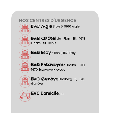
NOS CENTRES D'URGENCE
EVC Aigle
Chemin de la Biole 5, 1860 Aigle
EVC Châtel
Route de Pra de Plan 18, 1618
Châtel-St-Denis
EVC Etoy
Route de Buchillon 1, 1163 Etoy
EVC Estavayer
Route d’Yverdon-les-Bains 31B,
1470 Estavayer-le-Lac
EVC Genève
Rue Sigismong-Thalberg 6, 1201
Genève
EVC Domicile
Autour du lac Léman