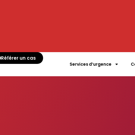
Référer un cas
Services d’urgence
C