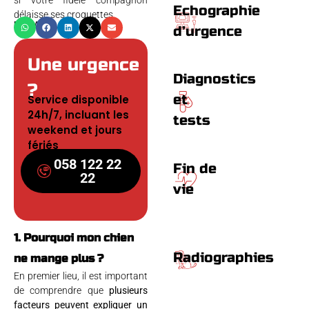
si votre fidèle compagnon
Echographie
délaisse ses croquettes.
PARTAGER
d’urgence
Une urgence
Diagnostics
?
et
Service disponible
24h/7, incluant les
tests
weekend et jours
fériés
058 122 22
Fin de
22
vie
1. Pourquoi mon chien
Radiographies
ne mange plus ?
En premier lieu, il est important
de comprendre que
plusieurs
facteurs peuvent expliquer un