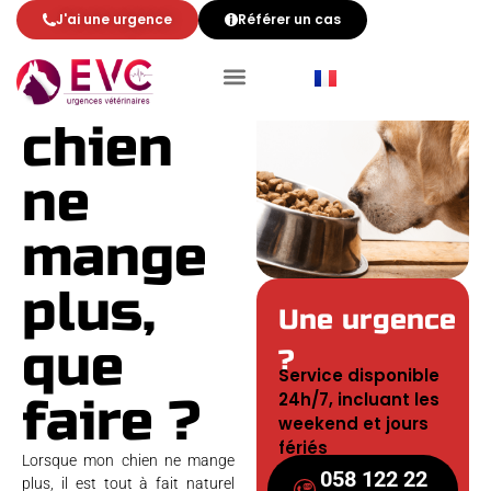
J'ai une urgence
Référer un cas
Mon
chien
ne
mange
plus,
Une urgence
que
?
Service disponible
24h/7, incluant les
faire ?
weekend et jours
fériés
Lorsque mon chien ne mange
058 122 22
plus, il est tout à fait naturel