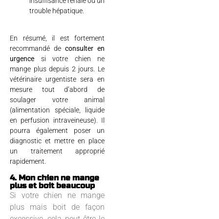
insuffisance rénale ou un
trouble hépatique.
En résumé, il est fortement
recommandé de
consulter en
urgence
si votre chien ne
mange plus depuis 2 jours. Le
vétérinaire urgentiste sera en
mesure tout d’abord de
soulager votre animal
(alimentation spéciale, liquide
en perfusion intraveineuse). Il
pourra également poser un
diagnostic et mettre en place
un traitement approprié
rapidement.
4. Mon chien ne mange
plus et boit beaucoup
Si votre chien ne mange
plus mais boit de façon
excessive, cela peut être le