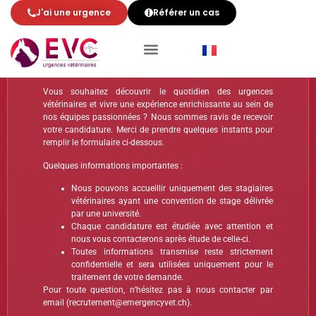
chez EVC
J'ai une urgence
Référer un cas
Bienvenue à la plateforme de candidatures pour des stages
chez EVC !
Vous souhaitez découvrir le quotidien des urgences
vétérinaires et vivre une expérience enrichissante au sein de
nos équipes passionnées ? Nous sommes ravis de recevoir
votre candidature. Merci de prendre quelques instants pour
remplir le formulaire ci-dessous.
Quelques informations importantes :
Nous pouvons accueillir uniquement des stagiaires
vétérinaires ayant une convention de stage délivrée
par une université.
Chaque candidature est étudiée avec attention et
nous vous contacterons après étude de celle-ci.
Toutes informations transmise reste strictement
confidentielle et sera utilisées uniquement pour le
traitement de votre demande.
Pour toute question, n’hésitez pas à nous contacter par
email (recrutement@emergencyvet.ch).