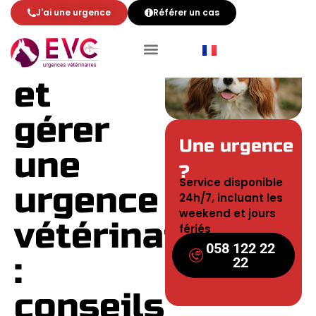
J'ai une urgence
Référer un cas
Reconnaître
et
gérer
Une urgence
une
?
Service disponible
urgence
24h/7, incluant les
weekend et jours
vétérinaire
fériés
058 122 22
:
22
conseils