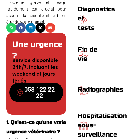
problème grave et réagir
Diagnostics
rapidement est crucial pour
assurer la sécurité et le bien-
et
être de votre animal.
PARTAGER
tests
Une urgence
Fin de
?
vie
Service disponible
24h/7, incluant les
weekend et jours
fériés
058 122 22
Radiographies
22
Hospitalisation
1. Qu'est-ce qu'une vraie
sous-
urgence vétérinaire ?
surveillance