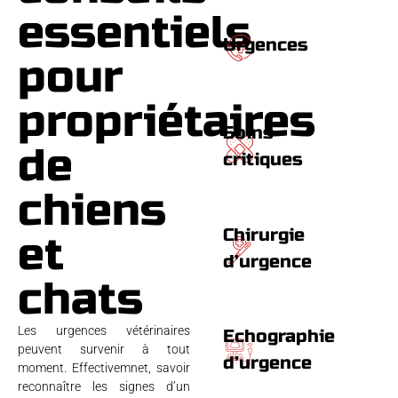
essentiels
Urgences
pour
propriétaires
Soins
de
critiques
chiens
Chirurgie
et
d’urgence
chats
Les urgences vétérinaires
Echographie
peuvent survenir à tout
d’urgence
moment. Effectivemnet, savoir
reconnaître les signes d’un